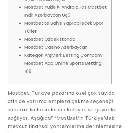
Mostbet Yukle ᐈ Android, Ios Mostbet
Indir Azərbaycan Üçü
Mostbet’te Bahis Yapılabilecek Spor
Türleri
Mostbet Ozbekistonda
Mostbet Casino Azerbaycan
Kategori Arşivleri: Betting Company
Mostbet App Online Sports Betting –
418
Mostbet, Türkiye pazarına özel çok sayıda
afin de yatırma empieza çekme seçeneği
sunarak kullanıcılarına kolaylık ve güvenlik
sağlıyor. Aşağıda” “Mostbet’in Türkiye’deki
mevcut finansal yöntemlerine derinlemesine