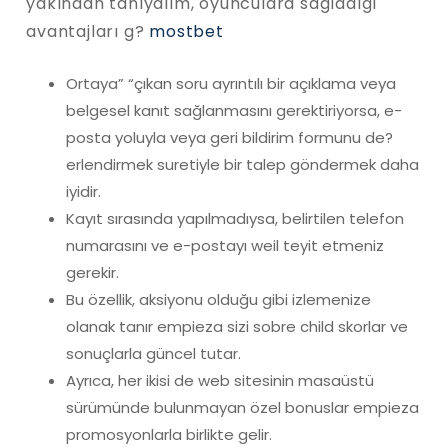
yakından tanıyalım, oyunculara sağladığı
avantajları g?
mostbet
Ortaya” “çıkan soru ayrıntılı bir açıklama veya
belgesel kanıt sağlanmasını gerektiriyorsa, e-
posta yoluyla veya geri bildirim formunu de?
erlendirmek suretiyle bir talep göndermek daha
iyidir.
Kayıt sırasında yapılmadıysa, belirtilen telefon
numarasını ve e-postayı weil teyit etmeniz
gerekir.
Bu özellik, aksiyonu olduğu gibi izlemenize
olanak tanır empieza sizi sobre child skorlar ve
sonuçlarla güncel tutar.
Ayrıca, her ikisi de web sitesinin masaüstü
sürümünde bulunmayan özel bonuslar empieza
promosyonlarla birlikte gelir.