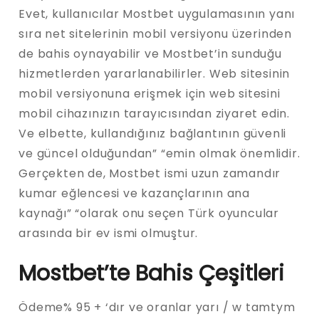
Evet, kullanıcılar Mostbet uygulamasının yanı
sıra net sitelerinin mobil versiyonu üzerinden
de bahis oynayabilir ve Mostbet’in sunduğu
hizmetlerden yararlanabilirler. Web sitesinin
mobil versiyonuna erişmek için web sitesini
mobil cihazınızın tarayıcısından ziyaret edin.
Ve elbette, kullandığınız bağlantının güvenli
ve güncel olduğundan” “emin olmak önemlidir.
Gerçekten de, Mostbet ismi uzun zamandır
kumar eğlencesi ve kazançlarının ana
kaynağı” “olarak onu seçen Türk oyuncular
arasında bir ev ismi olmuştur.
Mostbet’te Bahis Çeşitleri
Ödeme% 95 + ‘dır ve oranlar yarı / w tamtym