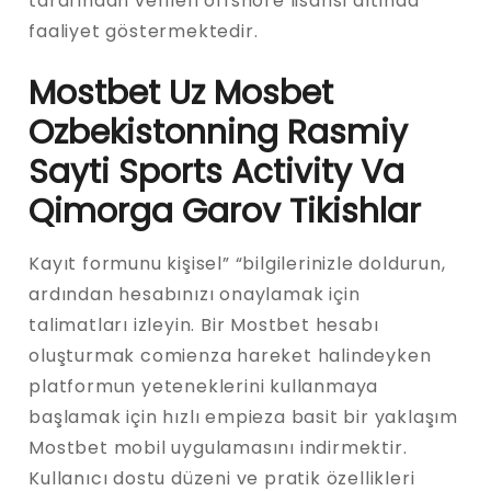
tarafından verilen offshore lisansı altında
faaliyet göstermektedir.
Mostbet Uz Mosbet
Ozbekistonning Rasmiy
Sayti Sports Activity Va
Qimorga Garov Tikishlar
Kayıt formunu kişisel” “bilgilerinizle doldurun,
ardından hesabınızı onaylamak için
talimatları izleyin. Bir Mostbet hesabı
oluşturmak comienza hareket halindeyken
platformun yeteneklerini kullanmaya
başlamak için hızlı empieza basit bir yaklaşım
Mostbet mobil uygulamasını indirmektir.
Kullanıcı dostu düzeni ve pratik özellikleri