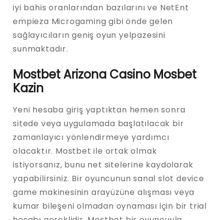
iyi bahis oranlarından bazılarını ve NetEnt
empieza Microgaming gibi önde gelen
sağlayıcıların geniş oyun yelpazesini
sunmaktadır.
Mostbet Arizona Casino Mosbet
Kazin
Yeni hesaba giriş yaptıktan hemen sonra
sitede veya uygulamada başlatılacak bir
zamanlayıcı yönlendirmeye yardımcı
olacaktır. Mostbet ile ortak olmak
istiyorsanız, bunu net sitelerine kaydolarak
yapabilirsiniz. Bir oyuncunun sanal slot device
game makinesinin arayüzüne alışması veya
kumar bileşeni olmadan oynaması için bir trial
hesabı gereklidir. Mostbet bir oyuncuyla