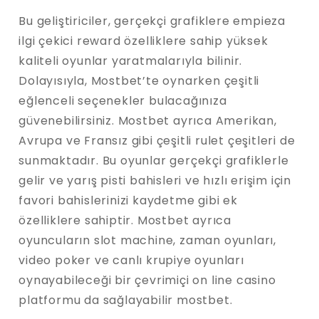
Bu geliştiriciler, gerçekçi grafiklere empieza
ilgi çekici reward özelliklere sahip yüksek
kaliteli oyunlar yaratmalarıyla bilinir.
Dolayısıyla, Mostbet’te oynarken çeşitli
eğlenceli seçenekler bulacağınıza
güvenebilirsiniz. Mostbet ayrıca Amerikan,
Avrupa ve Fransız gibi çeşitli rulet çeşitleri de
sunmaktadır. Bu oyunlar gerçekçi grafiklerle
gelir ve yarış pisti bahisleri ve hızlı erişim için
favori bahislerinizi kaydetme gibi ek
özelliklere sahiptir. Mostbet ayrıca
oyuncuların slot machine, zaman oyunları,
video poker ve canlı krupiye oyunları
oynayabileceği bir çevrimiçi on line casino
platformu da sağlayabilir mostbet.