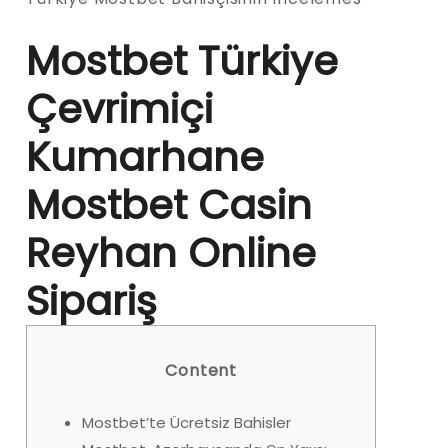
Mostbet Türkiye
Çevrimiçi
Kumarhane
Mostbet Casin
Reyhan Online
Sipariş
Content
Mostbet’te Ücretsiz Bahisler