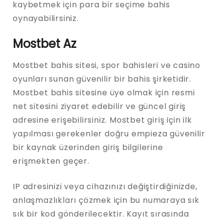
kaybetmek için para bir seçime bahis
oynayabilirsiniz.
Mostbet Az
Mostbet bahis sitesi, spor bahisleri ve casino
oyunları sunan güvenilir bir bahis şirketidir.
Mostbet bahis sitesine üye olmak için resmi
net sitesini ziyaret edebilir ve güncel giriş
adresine erişebilirsiniz. Mostbet giriş için ilk
yapılması gerekenler doğru empieza güvenilir
bir kaynak üzerinden giriş bilgilerine
erişmekten geçer.
IP adresinizi veya cihazınızı değiştirdiğinizde,
anlaşmazlıkları çözmek için bu numaraya sık
sık bir kod gönderilecektir. Kayıt sırasında