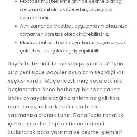
Mostbet müşterilerine afin de çekme olanağı
de uma dahil olmak üzere birçok avantaj
sunmaktadır.
Aynı zamanda Mostbet uygulamasını cihazınıza
tamamen ücretsiz olarak indirebilirsiniz.
Mosbet bahis sitesi ile aynı kaderi yaşayan pek
çok siteye bu şekilde giriş yapılabilir.
Büyük bahis limitlerine sahip oyunların” “yanı
sıra yeni sigue popüler oyunların seçildiği VIP
seçkisi vardır. Maç öncesi, maç veya etkinlik
başlamadan önce herhangi bir spor dalına
bahis oynayabileceğiniz anlamına gelirken,
canlı bahis, etkinlik sırasında bahis
yapmanıza olanak tanır. Daha fazla rahatlık
için bu popüler kripto afin de birimini
kullanarak para yatırma ve çekme işlemleri