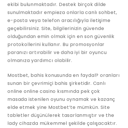
ekibi bulunmaktadır. Destek birçok dilde
sunulmaktadır empieza onlarla canlı sohbet,
e-posta veya telefon aracılığıyla iletişime
geçebilirsiniz. Site, bilgilerinizin güvende
olduğundan emin olmak için en son güvenlik
protokollerini kullanır. Bu promosyonlar
paranızı artırabilir ve daha iyi bir oyuncu
olmanıza yardımcı olabilir.
Mostbet, bahis konusunda en faydal? oranları
sunan bir çevrimiçi bahis şirketidir. Canlı
online online casino kısmında pek çok
masada istenilen oyunu oynamak ve kazanç
elde etmek yine Mostbet’te mümkün. Site
tabletler düşünülerek tasarlanmıştır ve the
lady cihazda mükemmel şekilde çalışacaktır.