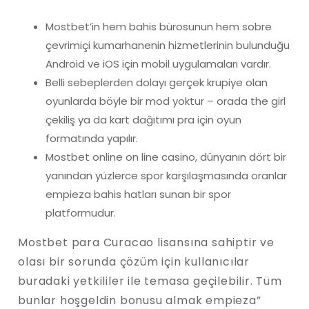
Mostbet’in hem bahis bürosunun hem sobre
çevrimiçi kumarhanenin hizmetlerinin bulunduğu
Android ve iOS için mobil uygulamaları vardır.
Belli sebeplerden dolayı gerçek krupiye olan
oyunlarda böyle bir mod yoktur – orada the girl
çekiliş ya da kart dağıtımı pra için oyun
formatında yapılır.
Mostbet online on line casino, dünyanın dört bir
yanından yüzlerce spor karşılaşmasında oranlar
empieza bahis hatları sunan bir spor
platformudur.
Mostbet para Curacao lisansına sahiptir ve
olası bir sorunda çözüm için kullanıcılar
buradaki yetkililer ile temasa geçilebilir. Tüm
bunlar hoşgeldin bonusu almak empieza”