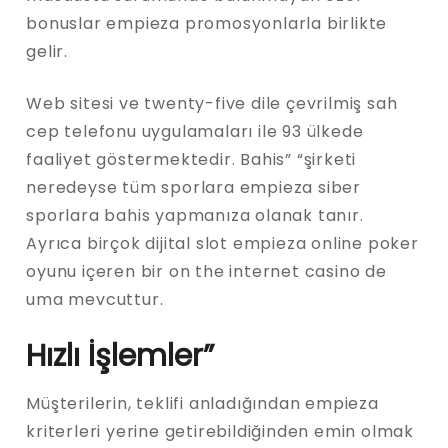
bonuslar empieza promosyonlarla birlikte
gelir.
Web sitesi ve twenty-five dile çevrilmiş sah
cep telefonu uygulamaları ile 93 ülkede
faaliyet göstermektedir. Bahis” “şirketi
neredeyse tüm sporlara empieza siber
sporlara bahis yapmanıza olanak tanır.
Ayrıca birçok dijital slot empieza online poker
oyunu içeren bir on the internet casino de
uma mevcuttur.
Hızlı İşlemler”
Müşterilerin, teklifi anladığından empieza
kriterleri yerine getirebildiğinden emin olmak