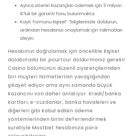
Ayrıca sitenin kazançları ödemek için 3 milyon
€’luk bir garanti fonu bulunmakta.
Kayıt formunu kişisel” “bilgilerinizle doldurun,
ardından hesabınızı onaylamak için talimatları
izleyin.
Hesabınızı doğrulamak için öncelikle kişisel
dolabınızda bir pourtour doldurmanız gerekir.
Casino bölümünün düzenli ziyaretçilerinden
biri müşteri hizmetlerinin yavaşlığından
şikayet ediyor ama aynı zamanda büyük
kazancını von daher anlatıyor. Kredi/banka
kartları, e-cüzdanlar, banka havaleleri ve
diğerleri gibi kabul edilen ödeme
yöntemlerinden birini de?erlendirmek
suretiyle Mostbet hesabınıza para