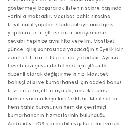
göstermeyi başararak listenin sobre başında
yerini almaktadır. Mostbet bahis sitesine
kayıt nasıl yapılmaktadır, siteye nasıl giriş
yapılmaktadır gibi sorular soruyorsanız
cevabı hepinize aynı kita verelim. Mostbet
güncel giriş sonrasında yapacağınız üyelik için
contact form doldurmanız yeterlidir. Ayrıca
hesabınızı güvende tutmak için şifrenizi
düzenli olarak değiştirmelisiniz. Mostbet
bahisçi ofisi ve kumarhanesi için added bonus
kazanma koşulları aynıdır, ancak sadece
bahis oynama koşulları farklıdır. Mostbet’in
hem bahis bürosunun hem de çevrimiçi
kumarhanenin hizmetlerinin bulunduğu
Android ve iOS için mobil uygulamaları vardır.