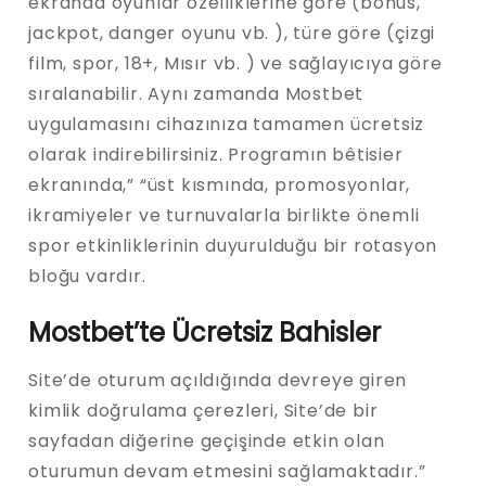
ekranda oyunlar özelliklerine göre (bonus,
jackpot, danger oyunu vb. ), türe göre (çizgi
film, spor, 18+, Mısır vb. ) ve sağlayıcıya göre
sıralanabilir. Aynı zamanda Mostbet
uygulamasını cihazınıza tamamen ücretsiz
olarak indirebilirsiniz. Programın bêtisier
ekranında,” “üst kısmında, promosyonlar,
ikramiyeler ve turnuvalarla birlikte önemli
spor etkinliklerinin duyurulduğu bir rotasyon
bloğu vardır.
Mostbet’te Ücretsiz Bahisler
Site’de oturum açıldığında devreye giren
kimlik doğrulama çerezleri, Site’de bir
sayfadan diğerine geçişinde etkin olan
oturumun devam etmesini sağlamaktadır.”