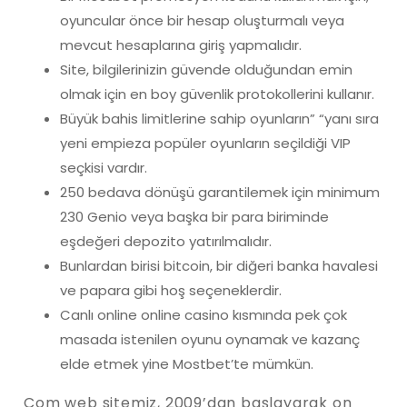
oyuncular önce bir hesap oluşturmalı veya
mevcut hesaplarına giriş yapmalıdır.
Site, bilgilerinizin güvende olduğundan emin
olmak için en boy güvenlik protokollerini kullanır.
Büyük bahis limitlerine sahip oyunların” “yanı sıra
yeni empieza popüler oyunların seçildiği VIP
seçkisi vardır.
250 bedava dönüşü garantilemek için minimum
230 Genio veya başka bir para biriminde
eşdeğeri depozito yatırılmalıdır.
Bunlardan birisi bitcoin, bir diğeri banka havalesi
ve papara gibi hoş seçeneklerdir.
Canlı online online casino kısmında pek çok
masada istenilen oyunu oynamak ve kazanç
elde etmek yine Mostbet’te mümkün.
Com web sitemiz, 2009’dan başlayarak on