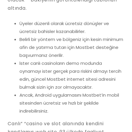
altında.
Üyeler düzenli olarak ücretsiz dönüşler ve
ücretsiz bahisler kazanabilirler.
Belirli bir yöntem ve bölgeniz için kesin minimum
afin de yatırma tutarı için Mostbet desteğine
başvurmanız önerilir.
İster canlı casinoların demo modunda
oynamayı ister gerçek para riskini almayı tercih
edin, güncel Mostbet internet sitesi adresini
bulmak sizin için zor olmayacaktır.
Ancak, Android uygulamasını Mostbet’in mobil
sitesinden ücretsiz ve hızlı bir şekilde
indirebilirsiniz.
Canlı” “casino ve slot alanında kendini
kanıtlamış web site, 93 ülkede faaliyet