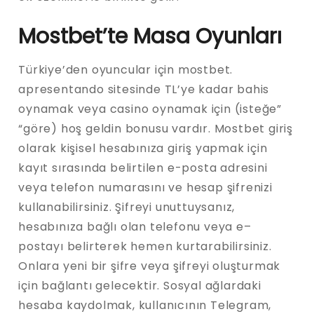
Mostbet’te Masa Oyunları
Türkiye’den oyuncular için mostbet.
apresentando sitesinde TL’ye kadar bahis
oynamak veya casino oynamak için (isteğe”
“göre) hoş geldin bonusu vardır. Mostbet giriş
olarak kişisel hesabınıza giriş yapmak için
kayıt sırasında belirtilen e-posta adresini
veya telefon numarasını ve hesap şifrenizi
kullanabilirsiniz. Şifreyi unuttuysanız,
hesabınıza bağlı olan telefonu veya e–
postayı belirterek hemen kurtarabilirsiniz.
Onlara yeni bir şifre veya şifreyi oluşturmak
için bağlantı gelecektir. Sosyal ağlardaki
hesaba kaydolmak, kullanıcının Telegram,