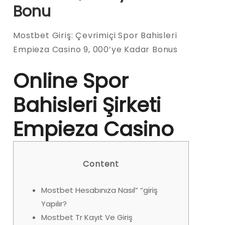
Bonu
Mostbet Giriş: Çevrimiçi Spor Bahisleri
Empieza Casino 9, 000’ye Kadar Bonus
Online Spor
Bahisleri Şirketi
Empieza Casino
Content
Mostbet Hesabınıza Nasıl” “giriş
Yapılır?
Mostbet Tr Kayıt Ve Giriş