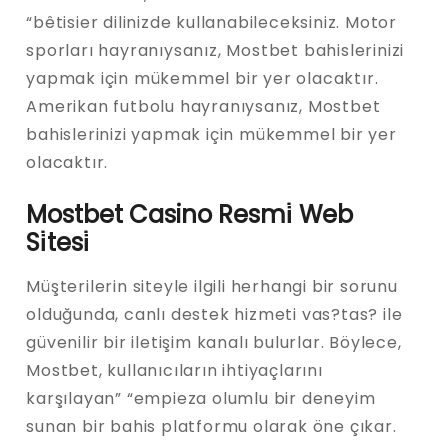
“bêtisier dilinizde kullanabileceksiniz. Motor
sporları hayranıysanız, Mostbet bahislerinizi
yapmak için mükemmel bir yer olacaktır.
Amerikan futbolu hayranıysanız, Mostbet
bahislerinizi yapmak için mükemmel bir yer
olacaktır.
Mostbet Casino Resmi̇ Web
Si̇tesi̇
Müşterilerin siteyle ilgili herhangi bir sorunu
olduğunda, canlı destek hizmeti vas?tas? ile
güvenilir bir iletişim kanalı bulurlar. Böylece,
Mostbet, kullanıcıların ihtiyaçlarını
karşılayan” “empieza olumlu bir deneyim
sunan bir bahis platformu olarak öne çıkar.