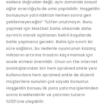
sadece doğrudan değil, aynı zamanda sosyal
ağlar aracılığıyla de uma yapılabilir. Hoşgeldin
bonusunun yatırıldıktan hemen sonra geri
çekilemeyeceğini” “lütfen unutmayın. Bunu
yapmak için Mostbet bahis sitesinde daha
ayrıntılı olarak açıklanan belirli koşullarda
bahis yapmanız gerekir. Bahis için sınırlı bir
süre sağlanır, bu nedenle oyuncunun kazanç
miktarını artırma fırsatını kaçırmamak için
acele etmesi önemlidir. Onun on the internet
avantajlarından biri hem sprained ankle yeni
kullanıcılara hem sprained ankle de düzenli
müşterilere sunulan çok sayıda bonustur.
Hoşgeldin bonusu ilk para yatırma işleminden
sonra kredilendirilir ve yatırılan tutarın
%100’üne ulaşabilir.