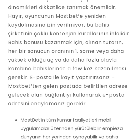
dinamikleri dikkatlice tanımak önemlidir.
Hayır, oyuncunun Mostbet’e yeniden
kaydolmasına izin verilmiyor, bu bahis
şirketinin çoklu kontenjan kurallarının ihlalidir.
Bahis bonusu kazanmak için, alınan tutarın,
her bir sonucun oranının 1. some veya daha
yüksek olduğu üç ya da daha fazla olayla
kombine bahislerinde a few kez kazanılması
gerekir. E-posta ile kayıt yaptırırsanız –
Mostbet’ten gelen postada belirtilen adrese
gelecek olan bağlantıyı kullanarak e-posta
adresini onaylamanız gerekir.
MostBet’in tüm kumar faaliyetleri mobil
uygulamalar üzerinden yürütülebilir empieza
dünyanın her yerinden oynayabilir ve bahis