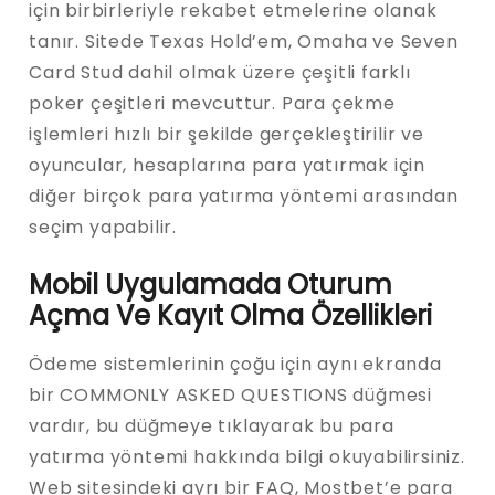
için birbirleriyle rekabet etmelerine olanak
tanır. Sitede Texas Hold’em, Omaha ve Seven
Card Stud dahil olmak üzere çeşitli farklı
poker çeşitleri mevcuttur. Para çekme
işlemleri hızlı bir şekilde gerçekleştirilir ve
oyuncular, hesaplarına para yatırmak için
diğer birçok para yatırma yöntemi arasından
seçim yapabilir.
Mobil Uygulamada Oturum
Açma Ve Kayıt Olma Özellikleri
Ödeme sistemlerinin çoğu için aynı ekranda
bir COMMONLY ASKED QUESTIONS düğmesi
vardır, bu düğmeye tıklayarak bu para
yatırma yöntemi hakkında bilgi okuyabilirsiniz.
Web sitesindeki ayrı bir FAQ, Mostbet’e para