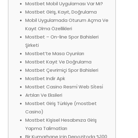
Mostbet Mobil Uygulaması Var Mı?
Mostbet Giriş, Kayıt, Doğrulama
Mobil Uygulamada Oturum Açma Ve
Kayıt Olma Özellikleri
Mostbet – On-line Spor Bahisleri
Şirketi
Mostbet’te Masa Oyunları
Mostbet Kayıt Ve Doğrulama
Mostbet Çevrimiçi Spor Bahisleri
Mostbet Indir Apk
Mostbet Casino Resmi̇ Web Si̇tesi̇
Artıları Ve Eksileri
Mostbet Giriş Türkiye (mostbet
Casino)
Mostbet Kişisel Hesabınıza Giriş
Yapma Talimatları
Bir Kumarhane Için Depozitoda %100