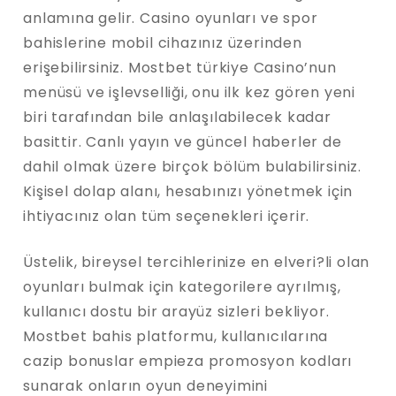
anlamına gelir. Casino oyunları ve spor
bahislerine mobil cihazınız üzerinden
erişebilirsiniz. Mostbet türkiye Casino’nun
menüsü ve işlevselliği, onu ilk kez gören yeni
biri tarafından bile anlaşılabilecek kadar
basittir. Canlı yayın ve güncel haberler de
dahil olmak üzere birçok bölüm bulabilirsiniz.
Kişisel dolap alanı, hesabınızı yönetmek için
ihtiyacınız olan tüm seçenekleri içerir.
Üstelik, bireysel tercihlerinize en elveri?li olan
oyunları bulmak için kategorilere ayrılmış,
kullanıcı dostu bir arayüz sizleri bekliyor.
Mostbet bahis platformu, kullanıcılarına
cazip bonuslar empieza promosyon kodları
sunarak onların oyun deneyimini