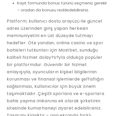
Kayıt formunda bonus türünü seçmeniz gerekir
– oradan da bonusu reddedebilirsiniz.
Platform; kullanıcı dostu arayüzü ile güncel
adres üzerinden giriş yapan herkesin
memnuniyetini en üst düzeyde tutmayı
hedefler. Öte yandan, online casino ve spor
bahisleri tutkunları için Mostbet, sunduğu
kaliteli hizmet dolay?s?yla oldukça popüler
bir platformdur. Güvenilir bir hizmet
anlayışıyla, oyuncuların kişisel bilgilerinin
korunması ve finansal işlemlerde şeffaflığın
sağlanması, kullanıcılar için büyük önem
taşımaktadır. Çeşitli sporlara ve e-sporlara
bahis yapma imkanına ek olarak şirketinin
sitesinde kumarhaneyi ziyaret edebilirsiniz.
Tasarımı klasiktir – ana ekranda farklı