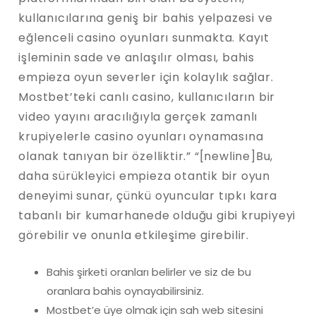
kullanıcılarına geniş bir bahis yelpazesi ve
eğlenceli casino oyunları sunmakta. Kayıt
işleminin sade ve anlaşılır olması, bahis
empieza oyun severler için kolaylık sağlar.
Mostbet’teki canlı casino, kullanıcıların bir
video yayını aracılığıyla gerçek zamanlı
krupiyelerle casino oyunları oynamasına
olanak tanıyan bir özelliktir.” “[newline]Bu,
daha sürükleyici empieza otantik bir oyun
deneyimi sunar, çünkü oyuncular tıpkı kara
tabanlı bir kumarhanede olduğu gibi krupiyeyi
görebilir ve onunla etkileşime girebilir.
Bahis şirketi oranları belirler ve siz de bu
oranlara bahis oynayabilirsiniz.
Mostbet’e üye olmak için sah web sitesini