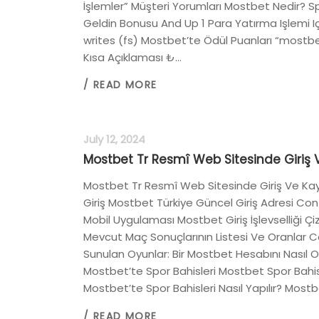
İşlemler” Müşteri Yorumları Mostbet Nedir? S
Geldin Bonusu And Up 1 Para Yatırma Işlemi Iç
writes (fs) Mostbet’te Ödül Puanları “most
Kısa Açıklaması ₺...
/ READ MORE
July 12, 2024
Mostbet Tr Resmî Web Sitesinde Giriş 
Mostbet Tr Resmî Web Sitesinde Giriş Ve Ka
Giriş Mostbet Türkiye Güncel Giriş Adresi C
Mobil Uygulaması Mostbet Giriş İşlevselliği Çiz
Mevcut Maç Sonuçlarının Listesi Ve Oranlar
Sunulan Oyunlar: Bir Mostbet Hesabını Nasıl O
Mostbet’te Spor Bahisleri Mostbet Spor Bahis
Mostbet’te Spor Bahisleri Nasıl Yapılır? Mostbe
/ READ MORE