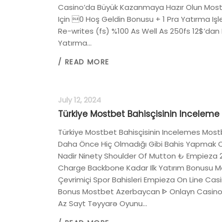
Casino’da Büyük Kazanmaya Hazır Olun Most
Için 0 Hoş Geldin Bonusu + 1 Pra Yatırma Işl
Re-writes (fs) %100 As Well As 250fs 12$’dan
Yatırma...
/ READ MORE
July 12, 2024
Türkiye Mostbet Bahisçisinin Inceleme
Türkiye Mostbet Bahisçisinin Incelemes Most
Daha Önce Hiç Olmadığı Gibi Bahis Yapmak
Nadir Ninety Shoulder Of Mutton ₺ Empieza 
Charge Backbone Kadar Ilk Yatırım Bonusu Mo
Çevrimiçi Spor Bahisleri Empieza On Line Cas
Bonus Mostbet Azerbaycan ᐈ Onlayn Casino
Az Sayt Təyyarə Oyunu...