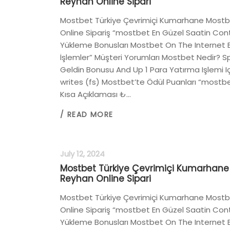
Reyhan Online Sipari
Mostbet Türkiye Çevrimiçi Kumarhane Most
Online Sipariş “mostbet En Güzel Saatin Co
Yükleme Bonusları Mostbet On The Internet Bah
İşlemler” Müşteri Yorumları Mostbet Nedir? S
Geldin Bonusu And Up 1 Para Yatırma Işlemi Iç
writes (fs) Mostbet’te Ödül Puanları “most
Kısa Açıklaması ₺...
/ READ MORE
July 12, 2024
Mostbet Türkiye Çevrimiçi Kumarhane
Reyhan Online Sipari
Mostbet Türkiye Çevrimiçi Kumarhane Most
Online Sipariş “mostbet En Güzel Saatin Co
Yükleme Bonusları Mostbet On The Internet Bah