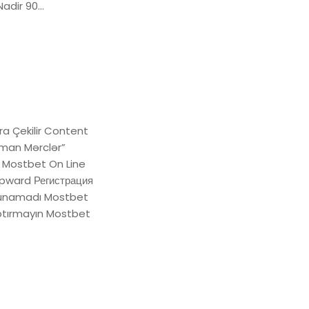
adir 90...
a Çekilir Content
dman Mərclər”
Mostbet On Line
Upward Регистрация
lunamadı Mostbet
aptırmayın Mostbet