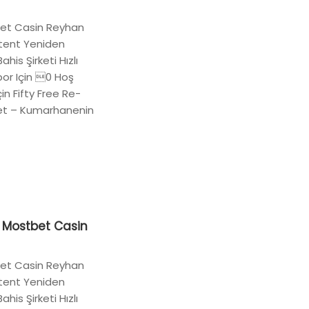
bet Casin Reyhan
ntent Yeniden
is Şirketi Hızlı
por Için 0 Hoş
in Fifty Free Re-
bet – Kumarhanenin
 Mostbet Casin
bet Casin Reyhan
ntent Yeniden
is Şirketi Hızlı