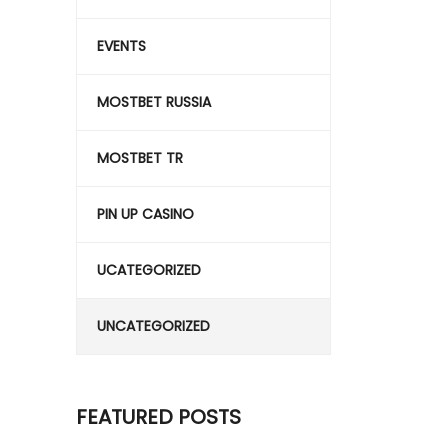
EVENTS
MOSTBET RUSSIA
MOSTBET TR
PIN UP CASINO
UCATEGORIZED
UNCATEGORIZED
FEATURED POSTS