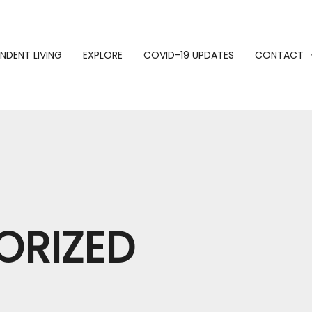
ENDENT LIVING
EXPLORE
COVID-19 UPDATES
CONTACT
ORIZED