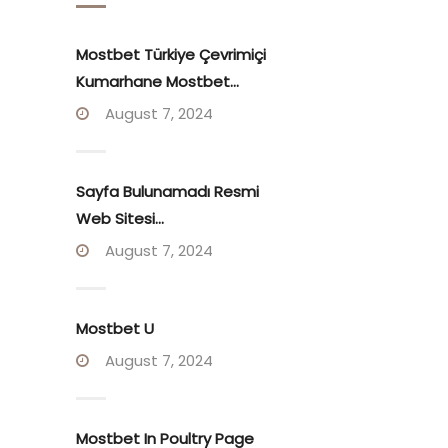
Mostbet Türkiye Çevrimiçi
Kumarhane Mostbet...
August 7, 2024
Sayfa Bulunamadı Resmi
Web Sitesi...
August 7, 2024
Mostbet U
August 7, 2024
Mostbet In Poultry Page